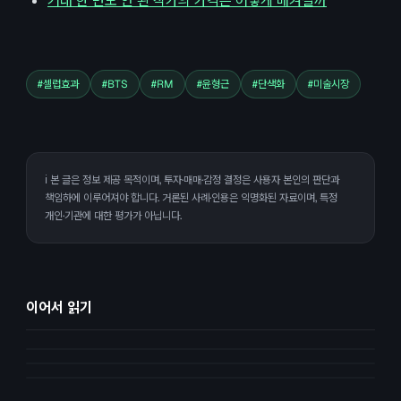
거래 한 번도 안 된 작가의 가격은 어떻게 매겨질까
#
셀럽효과
#
BTS
#
RM
#
윤형근
#
단색화
#
미술시장
ℹ️ 본 글은 정보 제공 목적이며, 투자·매매·감정 결정은 사용자 본인의 판단과
책임하에 이루어져야 합니다. 거론된 사례·인용은 익명화된 자료이며, 특정
개인·기관에 대한 평가가 아닙니다.
이어서 읽기